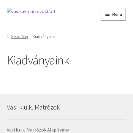
Ugrás
Kilépés
Menü
a
a
navigációhoz
tartalomba
Főoldal
Kezdőlap
Kiadványaink
Összes kiadvány
Kiadványaink
vasikukmatrozok.com
Vasi k.u.k. Matrózok
Vasi k.u.k. Matrózok Alapítvány