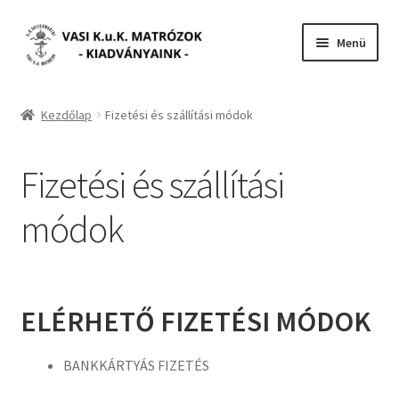
Ugrás
Kilépés
Menü
a
a
navigációhoz
tartalomba
Főoldal
Kezdőlap
Fizetési és szállítási módok
Összes kiadvány
Fizetési és szállítási
vasikukmatrozok.com
módok
ELÉRHETŐ FIZETÉSI MÓDOK
BANKKÁRTYÁS FIZETÉS