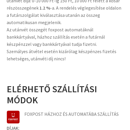
utánvét díja: 0-10 000 Ft-ig 150 Ft, 10 000 Ft felett a kosár
részösszegének
1.2 %
-a. A rendelés véglegesítése oldalon
a futárszolgálat kiválasztása utanán az összeg
automatikusan megjelenik.
Az utánvét összegét foxpost automatáknál
bankkártyával, házhoz szállítás esetén a futárnál
készpénzzel vagy bankkártyával tudja fizetni.
Szemályes átvétel esetén kizárólag készpénzes fizetés
lehetséges, utánvéti díj nincs!
ELÉRHETŐ SZÁLLÍTÁSI
MÓDOK
FOXPOST HÁZHOZ ÉS AUTOMATÁBA SZÁLLÍTÁS
DÍJAK: