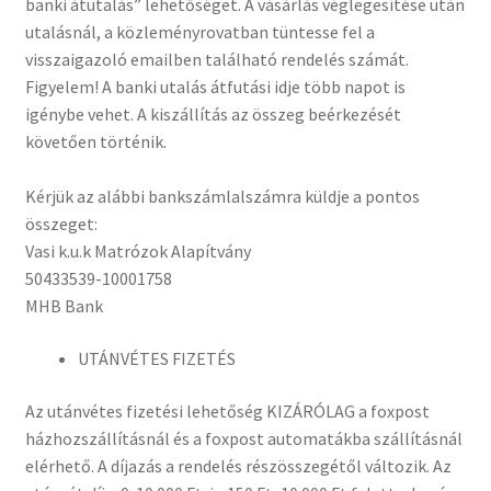
banki átutalás” lehetőséget. A vásárlás véglegesítése után
utalásnál, a közleményrovatban tüntesse fel a
visszaigazoló emailben található rendelés számát.
Figyelem! A banki utalás átfutási idje több napot is
igénybe vehet. A kiszállítás az összeg beérkezését
követően történik.
Kérjük az alábbi bankszámlalszámra küldje a pontos
összeget:
Vasi k.u.k Matrózok Alapítvány
50433539-10001758
MHB Bank
UTÁNVÉTES FIZETÉS
Az utánvétes fizetési lehetőség KIZÁRÓLAG a foxpost
házhozszállításnál és a foxpost automatákba szállításnál
elérhető. A díjazás a rendelés részösszegétől változik. Az